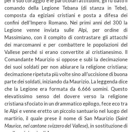
per il suo coraggio e le particolari attitudini, gli fu dato il
comando della Legione Tebana (di stanza in Tebe),
composta da egiziani cristiani e posta a difesa dei
confini dell’Impero Romano. Nei primi anni del 300 la
Legione venne inviata sulle Alpi, per ordine di
Massimiano, con il compito di contrastare gli attacchi
dei marcomanni e per combattere le popolazioni del
Vallese perché si erano convertite al cristianesimo. Il
Comandante Maurizio si oppose e subì la decimazione
dei suoi soldati per non abiurare la religione cristiana;
decimazione ripetuta più volte sino all’uccisione di buona
parte dei soldati, iniziando da Maurizio. La leggenda dice
che la Legione era formata da 6.666 uomini. Questo
elevatissimo senso del dovere verso la religione
cristiana sfociato in un drammatico epilogo, fece eco tra
le Alpi e venne eretto un piccolo santuario nel luogo del
martirio, il quale prese il nome di San Maurizio (
Saint
Maurice, nel cantone svizzero del Vallese
), in sostituzione di